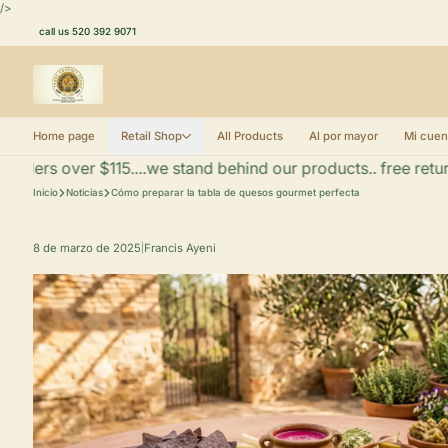
Ir al contenido
/>
call us 520 392 9071
Home page
Retail Shop
All Products
Al por mayor
Mi cuen
ers over $115....we stand behind our products.. free returns if
Inicio
Noticias
Cómo preparar la tabla de quesos gourmet perfecta
8 de marzo de 2025
Francis Ayeni
|