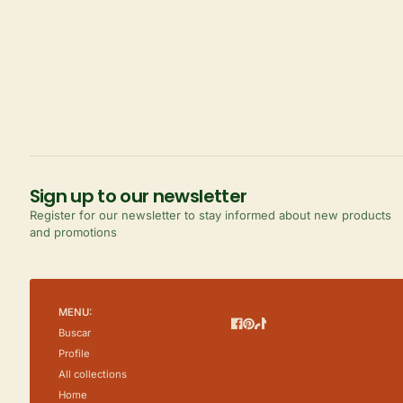
Sign up to our newsletter
Register for our newsletter to stay informed about new products
and promotions
MENU:
Facebook
Pinterest
TikTok
Buscar
Profile
All collections
Home