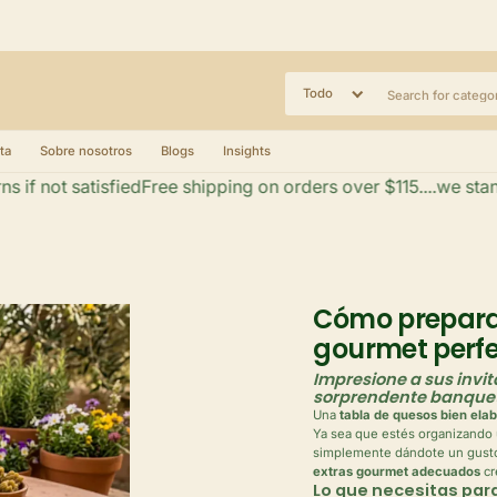
ta
Sobre nosotros
Blogs
Insights
 not satisfied
Free shipping on orders over $115....we stand be
Cómo preparar
gourmet perf
Impresione a sus invit
sorprendente banque
Una
tabla de quesos bien ela
Ya sea que estés organizando 
simplemente dándote un gust
extras gourmet adecuados
cr
Lo que necesitas par