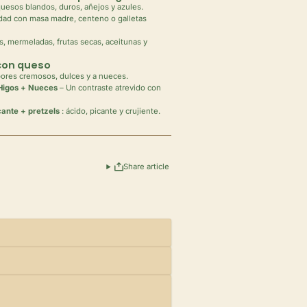
quesos blandos, duros, añejos y azules.
dad con masa madre, centeno o galletas
s, mermeladas, frutas secas, aceitunas y
con queso
ores cremosos, dulces y a nueces.
Higos + Nueces
– Un contraste atrevido con
ante + pretzels
: ácido, picante y crujiente.
Share article