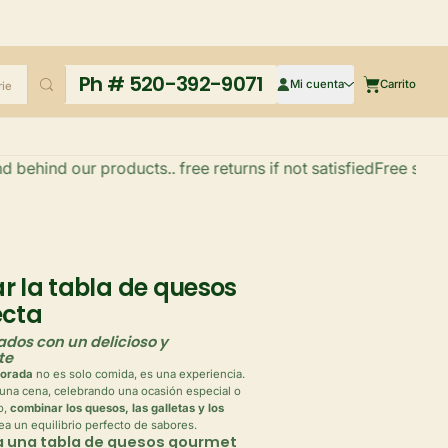
Mi cuenta
Ph # 520-392-9071
Mi cuenta
Carrito
Carrito
hind our products.. free returns if not satisfied
Free shipping 
 la tabla de quesos
ecta
ados con un delicioso y
te
borada
no es solo comida, es una experiencia.
una cena, celebrando una ocasión especial o
o,
combinar los quesos, las galletas y los
ea un equilibrio perfecto de sabores.
a una tabla de quesos gourmet